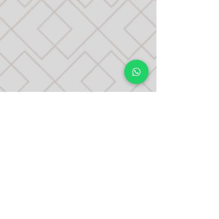
MOEMA
Avenida Ibirapuera, 2907 / Cj. 813
Moema - São Paulo
(11) 92079-1409