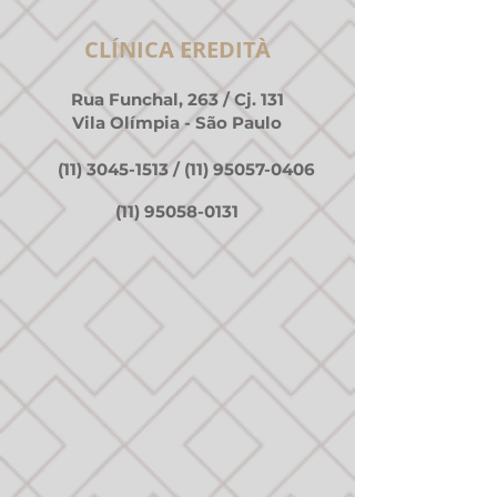
CLÍNICA EREDITÀ
Rua Funchal, 263 / Cj. 131
Vila Olímpia - São Paulo
(11) 3045-1513
/
(11) 95057-0406
(11) 95058-0131