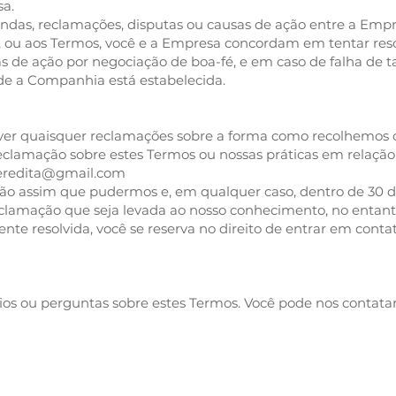
sa.
ndas, reclamações, disputas ou causas de ação entre a Emp
, ou aos Termos, você e a Empresa concordam em tentar reso
as de ação por negociação de boa-fé, e em caso de falha de 
nde a Companhia está estabelecida.
r quaisquer reclamações sobre a forma como recolhemos o
eclamação sobre estes Termos ou nossas práticas em relação 
aeredita@gmail.com
o assim que pudermos e, em qualquer caso, dentro de 30 di
clamação que seja levada ao nosso conhecimento, no entanto
e resolvida, você se reserva no direito de entrar em conta
s ou perguntas sobre estes Termos. Você pode nos contatar