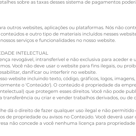
talhes sobre as taxas desses sistema de pagamentos poder
ara outros websites, aplicações ou plataformas. Nós não cont
conteúdos e outro tipo de materiais incluídos nesses websit
ossos serviços e funcionalidades no nosso website.
IEDADE INTELECTUAL
ça revogável, intransferível e não exclusiva para aceder e 
mos. Você não deve usar o website para fins ilegais, ou proi
bilitar, danificar ou interferir no website.
o website incluindo texto, código, gráficos, logos, imagens, 
riormente o 'Conteúdo'). O conteúdo é propriedade da empre
intelectual) que protegem esses direitos. Você não pode public
da transferência ou criar e vender trabalhos derivados, ou d
lhe dá o direito de fazer qualquer uso ilegal e não permitido
itos de propriedade ou avisos no Conteúdo. Você deverá usa
resa não concede a você nenhuma licença para propriedade i