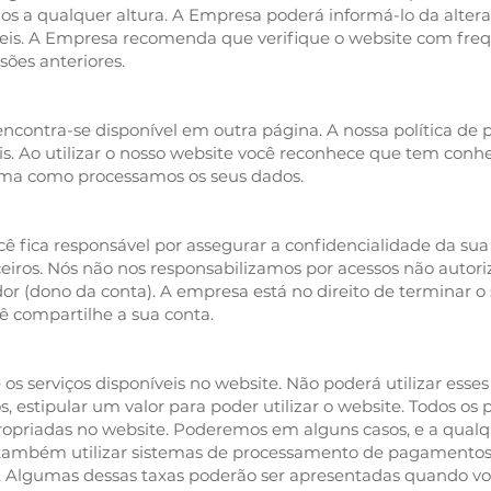
s a qualquer altura. A Empresa poderá informá-lo da altera
is. A Empresa recomenda que verifique o website com freq
sões anteriores.
 encontra-se disponível em outra página. A nossa política de
is. Ao utilizar o nosso website você reconhece que tem conh
orma como processamos os seus dados.
ê fica responsável por assegurar a confidencialidade da sua
ceiros. Nós não nos responsabilizamos por acessos não autor
dor (dono da conta). A empresa está no direito de terminar o 
ê compartilhe a sua conta.
s serviços disponíveis no website. Não poderá utilizar esses 
 estipular um valor para poder utilizar o website. Todos os 
opriadas no website. Poderemos em alguns casos, e a qual
também utilizar sistemas de processamento de pagamentos 
Algumas dessas taxas poderão ser apresentadas quando v