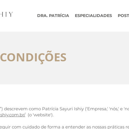
DRA. PATRÍCIA
ESPECIALIDADES
POS
 CONDIÇÕES
 descrevem como Patrícia Sayuri Ishiy ('Empresa,' 'nós,' e 'no
shiy.com.br/
(o 'website').
 seguir com cuidado de forma a entender as nossas práticas r