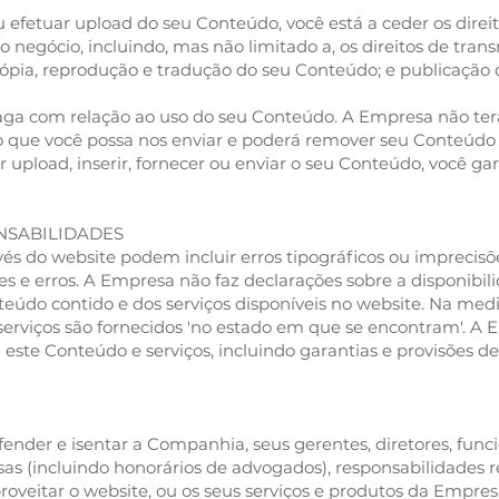
ou efetuar upload do seu Conteúdo, você está a ceder os dire
negócio, incluindo, mas não limitado a, os direitos de trans
, cópia, reprodução e tradução do seu Conteúdo; e publicaç
 com relação ao uso do seu Conteúdo. A Empresa não terá
o que você possa nos enviar e poderá remover seu Conteú
er upload, inserir, fornecer ou enviar o seu Conteúdo, você g
ONSABILIDADES
vés do website podem incluir erros tipográficos ou imprecis
s e erros. A Empresa não faz declarações sobre a disponibilid
eúdo contido e dos serviços disponíveis no website. Na med
 serviços são fornecidos 'no estado em que se encontram'. A 
a este Conteúdo e serviços, incluindo garantias e provisões 
nder e isentar a Companhia, seus gerentes, diretores, funcio
sas (incluindo honorários de advogados), responsabilidades r
oveitar o website, ou os seus serviços e produtos da Empresa