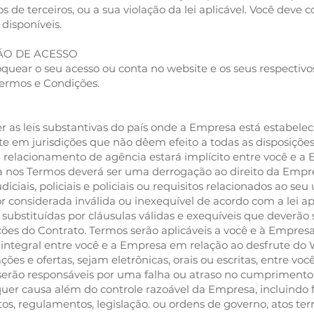
os de terceiros, ou a sua violação da lei aplicável. Você dev
disponíveis.
ÃO DE ACESSO
uear o seu acesso ou conta no website e os seus respectivos
 Termos e Condições.
r as leis substantivas do país onde a Empresa está estabeleci
ite em jurisdições que não dêem efeito a todas as disposiçõe
elacionamento de agência estará implícito entre você e a
 nos Termos deverá ser uma derrogação ao direito da Empre
iciais, policiais e policiais ou requisitos relacionados ao se
 considerada inválida ou inexequível de acordo com a lei apli
substituídas por cláusulas válidas e exequíveis que deverão 
ções do Contrato. Termos serão aplicáveis a você e à Empresa
integral entre você e a Empresa em relação ao desfrute do
ões e ofertas, sejam eletrônicas, orais ou escritas, entre voc
 serão responsáveis por uma falha ou atraso no cumpriment
quer causa além do controle razoável da Empresa, incluindo fa
tos, regulamentos, legislação. ou ordens de governo, atos ter